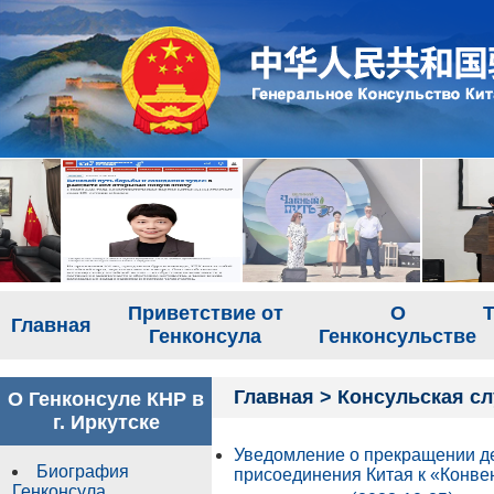
Приветствие от
О
Т
Главная
Генконсула
Генконсульстве
Главная
>
Консульская с
О Генконсуле КНР в
г. Иркутске
Уведомление о прекращении де
Биография
присоединения Китая к «Конв
Генконсула