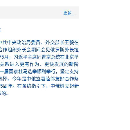
更多...
夫
日，中共中央政治局委员、外交部长王毅在
合作组织外长会期间会见俄罗斯外长拉
年5月，习近平主席同普京总统在北京举
关系进入更有作为、更快发展的新阶
新一届国家杜马选举顺利举行，坚定支持
选择。今年是中俄签署睦邻友好合作条
25周年。在条约指引下，中俄树立起新
...