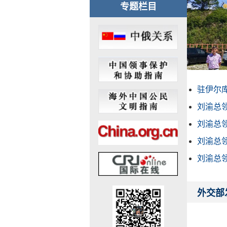
专题栏目
驻伊尔库
刘渝总领
刘渝总领
刘渝总领
刘渝总领
外交部