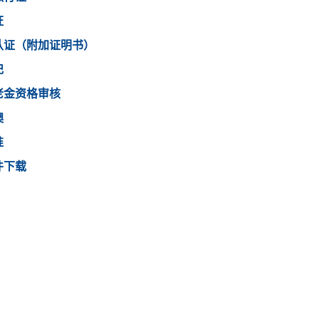
证
认证（附加证明书）
记
老金资格审核
澳
准
件下载