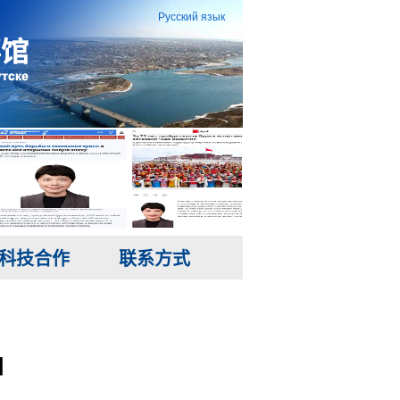
Русский язык
科技合作
联系方式
知