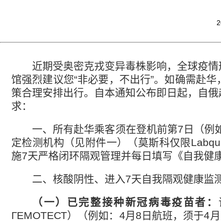
2
近期受奥密克戎变异毒株影响，全球疫情
馆强烈建议您
“
非必要，不出行
”
。如确需赴华
策合理安排出行。自本通知公布即日起，自俄
求：
一、
所有赴华乘客须在登机前第
7
日（例
定检测机构（见附件一）（莫斯科仅限
Labqu
施
7
天严格闭环隔观管理并每日填写《自我健
二、核酸阴性、进入
7
天自我隔观健康监
（一）已完整接种新冠病毒疫苗者：
ГЕМОТЕСТ
）（例如：
4
月
8
日航班，须于
4
月