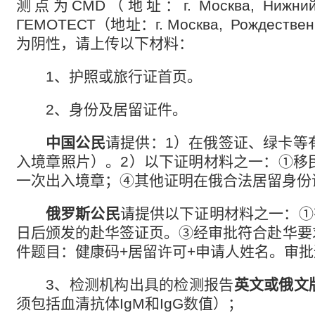
测点为
CMD
（地址：
г. Москва, Нижни
ГЕМОТЕСТ
（地址：
г. Москва,
Рождествен
为阴性，请上传以下材料：
1
、护照或旅行证首页。
2
、身份及居留证件。
中国公民
请提供：
1
）在俄签证、绿卡等
入境章照片）。
2
）以下证明材料之一：
①
移
一次出入境章；
④
其他证明在俄合法居留身份
俄罗斯公民
请提供以下证明材料之一：
①
日后颁发的赴华签证页。
③
经审批符合赴华要
件题目：健康码
+
居留许可
+
申请人姓名。审批
3、
检测机构出具的检测报告
英文或俄文
须包括血清抗体
IgM
和
IgG
数值）；