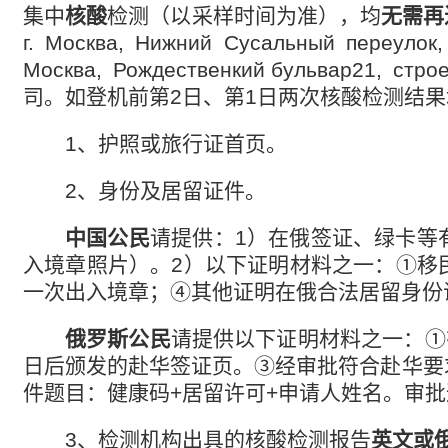
集中
核酸
检测（以采样时间为准），均
无需再
г. Москва, Нижний Сусальный переулок,
Москва,
Рождественкий бульвар21,
стро
司。
如登机前第
2
日、第
1
日两次核酸检测结果
1
、护照或旅行证首页。
2
、身份及居留证件。
中国公民
请提供：
1
）在俄签证、绿卡等
入境章照片）。
2
）以下证明材料之一：
①
移
一次出入境章；
④
其他证明在俄合法居留身份
俄罗斯公民
请提供以下证明材料之一：
①
日后颁发的赴华签证页。
③
经审批符合赴华要
件题目：健康码
+
居留许可
+
申请人姓名。审批
3、
检测机构出具的核酸检测报告
英文或