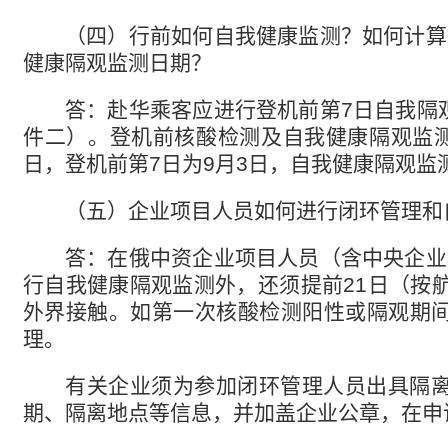
（四）
行前如何自我健康监测？如何计算
健康隔观监测日期？
答：赴华乘客应进行登机前第
7
日自我隔
件二）。登机前核酸检测及自我健康隔观监
日，登机前第
7
日为
9
月
3
日，自我健康隔观监
（五）
企业项目人员如何进行闭环管理和
答：在俄中资企业项目人员（含中央企业
行自我健康隔观监测外，还须提前
21
日（按
外界接触。如第一次核酸检测阳性或隔观期
理。
有关企业须为参加闭环管理人员出具隔
期、隔离地点等信息，并加盖企业公章，在申