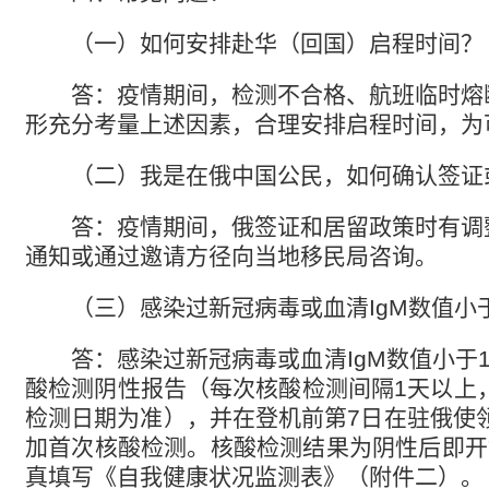
（一）如何安排赴华（回国）启程时间？
答：疫情期间，检测不合格、航班临时熔
形充分考量上述因素，合理安排启程时间，为
（二）
我是在俄中国公民，如何确认签证
答：疫情期间，俄签证和居留政策时有调
通知或通过邀请方径向当地移民局咨询。
（三）
感染过新冠病毒或血清
IgM
数值小
答：感染过新冠病毒或血清
IgM
数值小于
1
酸检测阴性报告（每次核酸检测间隔
1
天以上
检测日期为准），并在登机前第
7
日在驻俄使
加首次核酸检测。核酸检测结果为阴性后即开
真填写《自我健康状况监测表》（附件二）。