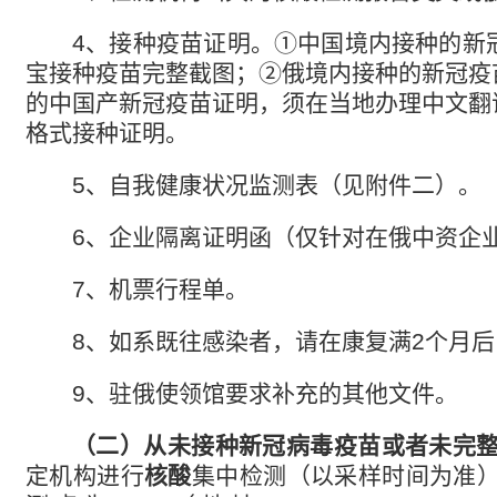
4、
接种疫苗证明。
①
中国境内接种的新
宝接种疫苗完整截图；
②
俄境内接种的新冠疫
的中国产新冠疫苗证明，须在当地办理中文翻
格式接种证明。
5、
自我健康状况监测表（见附件二）。
6、
企业隔离证明函（仅针对在俄中资企
7、
机票行程单。
8、
如系既往感染者，请在康复满
2
个月后
9、
驻俄使领馆要求补充的其他文件。
（二）从未接种新冠病毒疫苗或者未完
定机构进行
核酸
集中检测（以采样时间为准