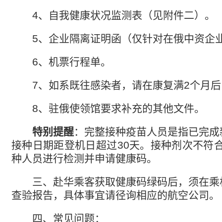
4、
自我健康状况监测表（见附件二）。
5、
企业隔离证明函（仅针对在俄中资企
6、
机票行程单。
7、
如系既往感染者，请在康复满
2
个月后
8、
驻俄使领馆要求补充的其他文件。
特别提醒
：
完整接种疫苗人员是指已完成
接种日期距登机日超过
30
天。接种剂次不符
种人员进行检测并申请健康码。
三、赴华乘客获取健康码绿码后，须在乘
查验报告，具体事宜请径询相应的航空公司。
四、常见问题：