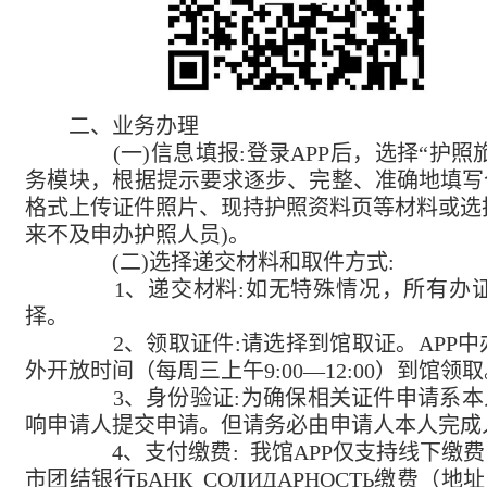
二、业务办理
(一)信息填报:登录APP后，选择“护照
务模块，根据提示要求逐步、完整、准确地填写
格式上传证件照片、现持护照资料页等材料或选择
来不及申办护照人员)。
(二)选择递交材料和取件方式:
1、递交材料:如无特殊情况，所有办证
择。
2、领取证件:请选择到馆取证。APP中
外开放时间（每周三上午
9:00—12:00
）到馆领取
3、身份验证:为确保相关证件申请系本人
响申请人提交申请。但请务必由申请人本人完成
4、
支付缴费: 我馆APP
仅
支持线下缴费
市团结银行
БАНК СОЛИДАРНОСТЬ
缴费（
地址