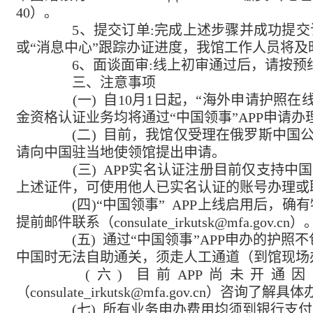
40
）
。
5、提交订单:完成上述步骤并成功提交
或“消息中心”跟踪办证进度，
我
馆工作人员将及
6、面谈面审:
线上初审通过后，请按预
三、注意事项
(一) 自
10
月
1
日起，“海外申请护照在
金资格认证业务均将通过“中国领事”APP申请办
(二) 目前，我馆仅受理在俄罗斯中国公
请向中国驻当地使领馆提出申请。
(三) APP实名认证注册目前仅支持中
上述证件，可使用他人已实名认证的账号办理或
(四)“中国领事” APP上线启用后，确
提前
邮件
联系（
consulate_irkutsk@mfa.gov.cn
）
(五) 通过“中国领事”APP申办的护照
中国时无法自助通关，须走人工通道
（到馆现场
(六) 目前APP尚未开通
（
consulate_irkutsk@mfa.gov.cn
）咨询了解具体
(七) 所有业务申办费用均须到
银行
支付