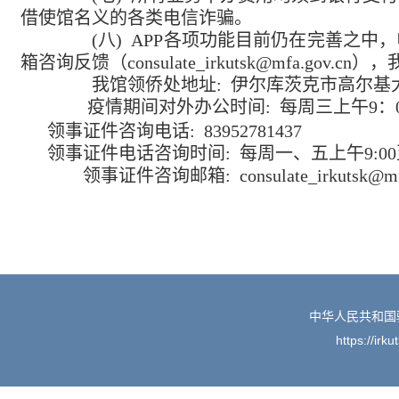
借使馆名义的各类电信诈骗。
(八) APP各项功能目前仍在完善之中
箱
咨询反馈（
consulate_irkutsk@mfa.gov.cn
），
我馆领侨处地址:
伊尔库茨克市高尔基
疫情期间对外办公时间: 每周
三
上午9：
领事证件咨询电话: 8
3952781437
领事证件电话咨询时间: 每周
一
、
五上午
9:0
领事证件咨询邮箱:
consulate_irkutsk@m
中华人民共和国
https://irk