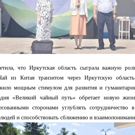
етила, что Иркутская область сыграла важную рол
Чай из Китая транзитом через Иркутскую область
ужило мощным стимулом для развития и гуманитарн
одня «Великий чайный путь» обретает новую жизнь
есованными сторонами углублять сотрудничество 
 людей и способствовать сближению и взаимопониман