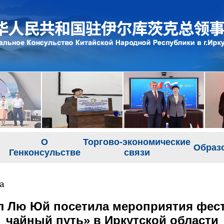
О
Торгово-экономические
Образ
Генконсульстве
связи
а
л Лю Юй посетила мероприятия фест
чайный путь» в Иркутской области