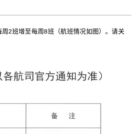
每周
2
班增至每周
8
班（航班情况如图）。请关