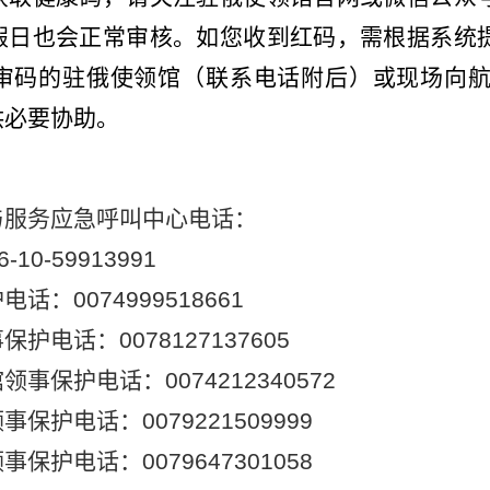
假日也会正常审核。如您收到红码，需根据系统
审码的驻俄使领馆（联系电话附后）或现场向
供必要协助。
与服务应急呼叫中心电话：
6-10-59913991
护电话：
0074999518661
事保护电话：
0078127137605
馆领事保护电话：
0074212340572
领事保护电话：
0079221509999
领事保护电话：
0079647301058