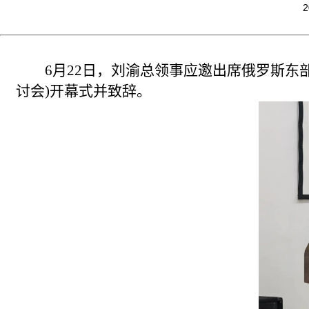
2
6月22日，刘渝总领事应邀出席俄罗斯东
讨会)开幕式并致辞。