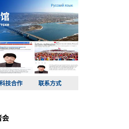
Русский язык
科技合作
联系方式
者会