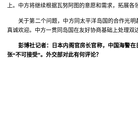
上。中方将继续根据瓦努阿图的意愿和需求，拓展各
关于第二个问题，中方同太平洋岛国的合作光明
真诚欢迎。中方一贯同岛国在友好协商基础上处理双
彭博社记者：日本内阁官房长官称，中国海警在
张“不可接受”。外交部对此有何评论？
郭嘉昆：中方已经多次阐明严正立场。我们愿重
门在该海域开展相关活动，合理合法、无可非议。
《联合国海洋法公约》在内的国际法和国际关系基本
彭博社记者：关于白俄罗斯总统卢卡申科访华，
郭嘉昆：今天上午，习近平主席在北京钓鱼台国
以查阅。