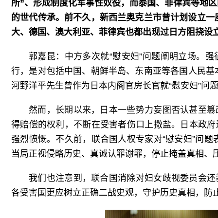
所”、形成制度化军事性奴役，而泰国、菲律宾等地
的世代传承。前不久，新西兰奥克兰市曾计划设立一
大、德国、澳大利亚、菲律宾也都出现过日方阻挠设立
郭嘉昆：中方多次就“慰安妇”问题阐明立场。强
行，是对包括中国、朝鲜半岛、东南亚等各国人民基
河野洋平先生曾作为日本内阁官房长官就“慰安妇”问
然而，长期以来，日本一些势力妄图否认甚至篡
得赔偿的权利，不断在受害者伤口上撒盐。日本政府
强烈愤慨。不久前，联合国人权专家对“慰安妇”问
当局正视侵略历史、真诚认罪谢罪，停止掩盖真相、压
我们也注意到，联合国消除对妇女歧视委员会还
各受害国更应树立正确二战史观，守护历史真相，防