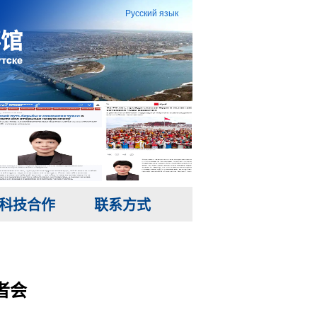
Русский язык
科技合作
联系方式
者会